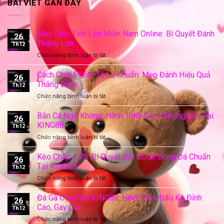
BÀI VIẾT GẦN ĐÂY
Mẹo Chơi Tiến Lên Miền Nam Online: Bí Quyết Đánh
26
Thắng Lớn
Th12
ở
Chức năng bình luận bị tắt
Mẹo
Chơi
Cách Chơi Phỏm Tá Lả Chuẩn: Mẹo Đánh Hiệu Quả
26
Tiến
Thắng Đậm
Th12
Lên
ở
Chức năng bình luận bị tắt
Miền
Cách
Nam
Chơi
Bắn Cá Ngộ Không: Hành Trình Săn Thưởng Lớn Tại
Online:
26
Phỏm
Bí
KING88
Th12
Tá
Quyết
ở
Chức năng bình luận bị tắt
Lả
Đánh
Bắn
Chuẩn:
Thắng
Cá
Kèo Chấp 1.75: Bí Quyết Đặt Cược Bóng Đá Chuẩn
Mẹo
Lớn
26
Ngộ
Đánh
Tại KING88
Th12
Không:
Hiệu
ở
Chức năng bình luận bị tắt
Hành
Quả
Kèo
Trình
Thắng
Chấp
Đá Gà Cựa Dao KING88: Hình Thức Đấu Kê Đỉnh
Săn
Đậm
26
1.75:
Thưởng
Cao, Gay Cấn
Th12
Bí
Lớn
ở
Chức năng bình luận bị tắt
Quyết
Tại