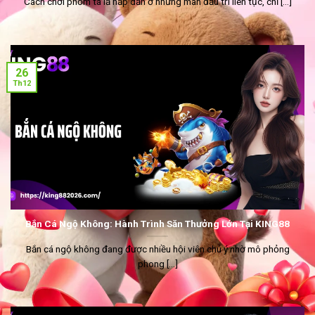
Cách chơi phỏm tá lả hấp dẫn ở những màn đấu trí liên tục, chỉ [...]
26
Th12
Bắn Cá Ngộ Không: Hành Trình Săn Thưởng Lớn Tại KING88
Bắn cá ngộ không đang được nhiều hội viên chú ý nhờ mô phỏng
phong [...]