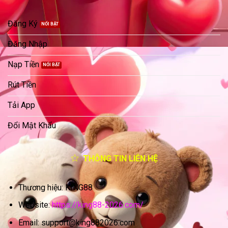
Đăng Ký
Đăng Nhập
Nạp Tiền
Rút Tiền
Tải App
Đổi Mật Khẩu
THÔNG TIN LIÊN HỆ
Thương hiệu: KING88
Website:
https://king88-2026.com/
Email:
support@king882026.com