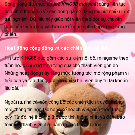
Song song đó, mục
tin tức KING88 mới nhất
cũng liên tục
cập nhật thông tin về các dòng game đang thu hút nhiều lượt
trải nghiệm. Dữ liệu này giúp hội viên theo dõi sự chuyển
dịch của thị trường và đưa ra kế hoạch phù hợp trong từng
phiên.
Hoạt động cộng đồng và các chiến dịch nội bộ
Tin tức KING88 bao gồm các sự kiện nội bộ, minigame theo
tuần hoặc chương trình tặng quà cho thành viên gắn bó.
Những hoạt động này tăng mức tương tác, mở rộng phạm vi
tiếp cận và tạo động lực cho nhiều hội viên duy trì tài khoản
lâu dài.
Ngoài ra, nhà cái còn công bố các chiến dịch truyền thông
mới, thông tin hợp tác hoặc kế hoạch vận hành theo từng
quý. Từ đó, hệ thống giữ được tính thống nhất và đảm bảo
toàn bộ thành viên đều nắm rõ các thay đổi lớn.