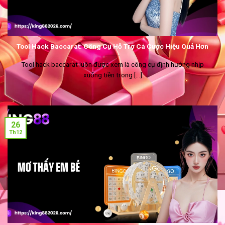
Tool Hack Baccarat: Công Cụ Hỗ Trợ Cá Cược Hiệu Quả Hơn
Tool hack baccarat luôn được xem là công cụ định hướng nhịp
xuống tiền trong [...]
26
Th12