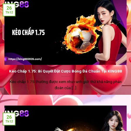
26
Th12
Kèo Chấp 1.75: Bí Quyết Đặt Cược Bóng Đá Chuẩn Tại KING88
Kèo chấp 1.75 thường được xem như ranh giới thử khả năng phán
đoán của [...]
26
Th12