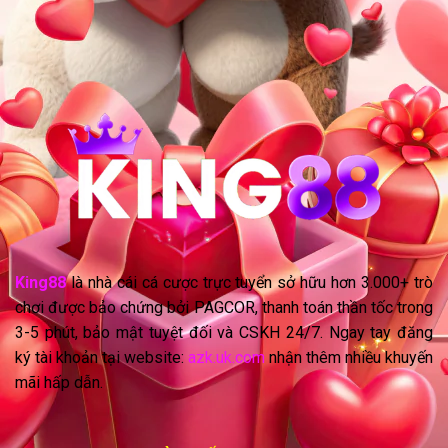
Đá
Đặt
KING88
Gà
Cược
Cựa
Bóng
Dao
Đá
KING88:
Chuẩn
Hình
Tại
Thức
KING88
Đấu
Kê
Đỉnh
Cao,
Gay
Cấn
King88
là nhà cái cá cược trực tuyển sở hữu hơn 3.000+ trò
chơi được bảo chứng bởi PAGCOR, thanh toán thần tốc trong
3-5 phút, bảo mật tuyệt đối và CSKH 24/7. Ngay tay đăng
ký tài khoản tại website:
azk.uk.com
nhận thêm nhiều khuyến
mãi hấp dẫn.