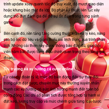
trình update xoay quanh tốc độ truy xuất, độ mượt giao diện
hoặc khung bảo mật đa lớp. Bộ phận kỹ thuật liên tục xây
dựng mô đun đánh giá để đo sự ổn định trong từng sảnh
game.
Bên cạnh đó, nền tảng tăng cường thuật toán xử lý kèo, nâng
cao bộ lọc dữ liệu và giảm thiểu sai lệch trong quá trình phân
tích. Những cải thiện này được thông báo đầy đủ, giúp hội
viên nắm bắt được từng điều chỉnh quan trọng theo từng giai
đoạn.
Thị trường và xu hướng cá cược online
Từ các dự đoán tỷ lệ, mức độ biến động đến sự thay đổi
trong cách đặt cược, chuyên mục này thường xuyên nhấn
mạnh các xu hướng có sức ảnh hưởng mạnh đến toàn bộ
cộng đồng. Các chỉ số phân tích được tổng hợp từ hành vi
đặt kèo, lượng truy cập và mức chênh giữa từng loại cược.