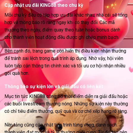
Cập nhật ưu đãi KING88 theo chu kỳ
Mỗi chu kỳ đều có tập hợp ưu đãi khác nhau, nhà cái sẽ tổng
hợp và thông báo rõ ràng ngay khi có thay đổi. Các mã
thưởng theo ngày, điểm quay theo tuần hoặc bonus dành
cho thành viên hoạt động đều được ghi chép minh bạch.
Bên cạnh đó, trang game còn hiển thị điều kiện nhận thưởng
để tránh sai lệch trong quá trình áp dụng. Nhờ vậy, hội viên
luôn tiếp cận thông tin chính xác và tối ưu cơ hội nhận nhiều
gói quà hơn.
Thông báo sự kiện lớn và giải đấu có liên kết
Mục tin tức KING88 công bố thời điểm diễn ra giải đấu hoặc
các buổi livestream thưởng nóng. Những sự kiện này thường
có chỉ tiêu điểm thưởng, quỹ quà và cơ chế xếp hạng rõ ràng.
Nền tảng cũng cập nhật tiến trình từng vòng, danh sách
thành viên đạt mốc và tỷ lệ thưởng cuối cùng. Từ đó tạo nên