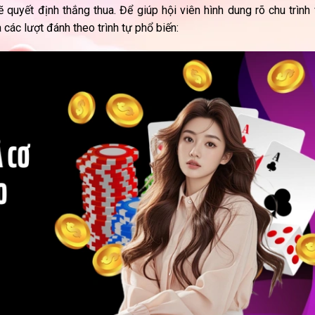
 quyết định thắng thua. Để giúp hội viên hình dung rõ chu trình
 các lượt đánh theo trình tự phổ biến: