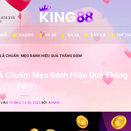
 476 315
 MÃI
CASINO
XỔ SỐ
ĐÁ GÀ
BẮN CÁ
THỂ TH
 LẢ CHUẨN: MẸO ĐÁNH HIỆU QUẢ THẮNG ĐẬM
ả Chuẩn: Mẹo Đánh Hiệu Quả Thắng
Đậm
 VÀO
THÁNG 12 26, 2025
BỞI
ADMIN