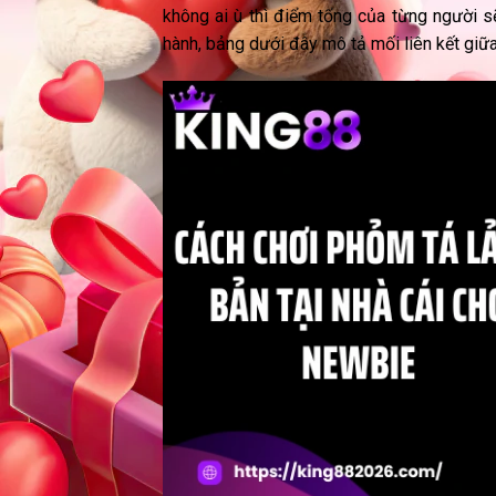
không ai ù thì điểm tổng của từng người sẽ
hành, bảng dưới đây mô tả mối liên kết giữa