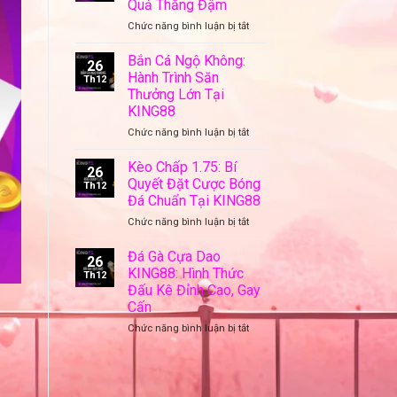
Quả Thắng Đậm
Miền
ở
Chức năng bình luận bị tắt
Nam
Cách
Online:
Chơi
Bí
Bắn Cá Ngộ Không:
26
Phỏm
Quyết
Hành Trình Săn
Th12
Tá
Đánh
Thưởng Lớn Tại
Lả
Thắng
KING88
Chuẩn:
Lớn
Mẹo
ở
Chức năng bình luận bị tắt
Đánh
Bắn
Hiệu
Cá
Kèo Chấp 1.75: Bí
26
Quả
Ngộ
Quyết Đặt Cược Bóng
Th12
Thắng
Không:
Đá Chuẩn Tại KING88
Đậm
Hành
ở
Chức năng bình luận bị tắt
Trình
Kèo
Săn
Chấp
Thưởng
Đá Gà Cựa Dao
26
1.75:
Lớn
KING88: Hình Thức
Th12
Bí
Tại
Đấu Kê Đỉnh Cao, Gay
Quyết
KING88
Cấn
Đặt
Cược
ở
Chức năng bình luận bị tắt
Bóng
Đá
Đá
Gà
Chuẩn
Cựa
Tại
Dao