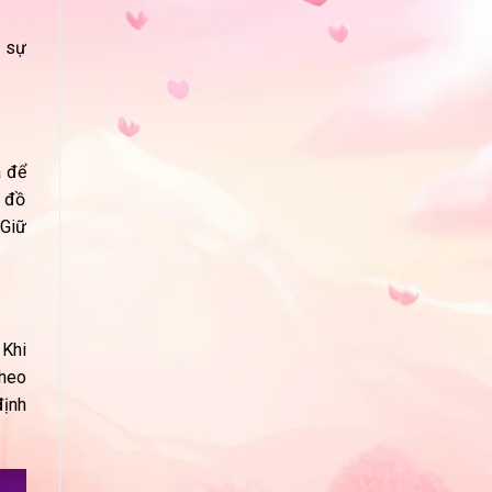
n sự
a để
ý đồ
 Giữ
 Khi
theo
định