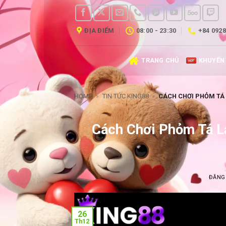
Bỏ
qua
nội
ĐỊA ĐIỂM
08:00 - 23:30
+84 0928
dung
KHUYẾN
TRANG CHỦ
HOME
»
TIN TỨC KING88
»
CÁCH CHƠI PHỎM TÁ
Cách Chơi Phỏm Tá L
ĐĂNG
26
Th12