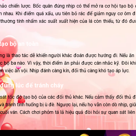
thảo chiến lược. Bốc quân đúng nhịp có thể mở ra cơ hội tạo bộ
gần nhau. Khi điểm quá xấu, ưu tiên bỏ rác để giảm nguy cơ ôm 
thường tính nhẩm xác suất xuất hiện của lá còn thiếu, từ đó đư
tạo bộ an toàn
ng là thao tác dễ khiến người khác đoán được hướng đi. Nếu ăn 
c bộ ba nào. Vì vậy, thời điểm ăn phải được cân nhắc kỹ. Đôi kh
n việc ăn vội. Nhịp đánh càng kín, đối thủ càng khó tạo áp lực.
 đúng lúc để tránh cháy
 sát tốc độ tạo bộ của các đối thủ khác. Nếu cảm thấy đối thủ 
à tránh tình huống bị ù đè. Ngược lại, nếu họ vẫn còn dò nhịp, gi
 cuối ván. Cách chơi phỏm tá lả hiệu quả đòi hỏi sự quan sát liên